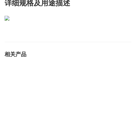
详细规格及用途描述
相关产品